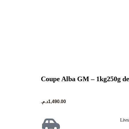
Coupe Alba GM – 1kg250g de 
د.م.
1,490.00
Livr