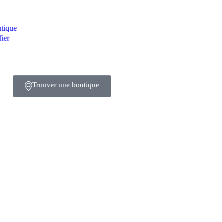
tique
fier
Trouver une boutique