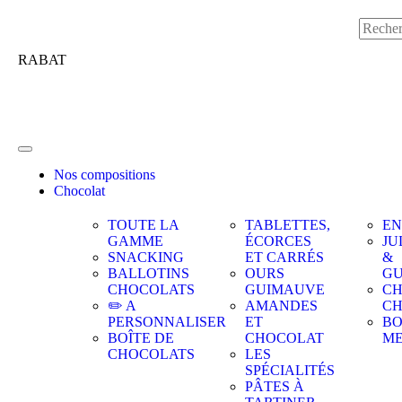
RABAT
Nos compositions
Chocolat
TOUTE LA
TABLETTES,
EN
GAMME
ÉCORCES
JU
SNACKING
ET CARRÉS
&
BALLOTINS
OURS
GU
CHOCOLATS
GUIMAUVE
CH
✏️ A
AMANDES
C
PERSONNALISER
ET
BO
BOÎTE DE
CHOCOLAT
M
CHOCOLATS
LES
SPÉCIALITÉS
PÂTES À