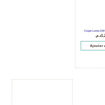
Coupe Lunea GM- 
د.م.
1,
Ajouter 