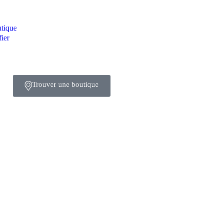
tique
fier
Trouver une boutique