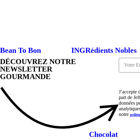
Bean To Bon
INGRédients Nobles
DÉCOUVREZ NOTRE
NEWSLETTER
GOURMANDE
J’accepte 
part de Je
données peu
analytiques
notre
politi
Chocolat