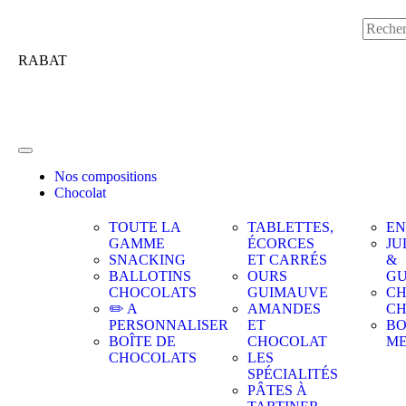
RABAT
Nos compositions
Chocolat
TOUTE LA
TABLETTES,
EN
GAMME
ÉCORCES
JU
SNACKING
ET CARRÉS
&
BALLOTINS
OURS
GU
CHOCOLATS
GUIMAUVE
CH
✏️ A
AMANDES
C
PERSONNALISER
ET
BO
BOÎTE DE
CHOCOLAT
M
CHOCOLATS
LES
SPÉCIALITÉS
PÂTES À