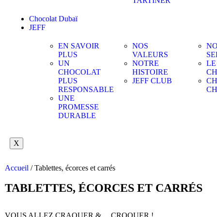
TARTINER
Chocolat Dubaï
JEFF
EN SAVOIR
NOS
NO
PLUS
VALEURS
SE
UN
NOTRE
LE
CHOCOLAT
HISTOIRE
CH
PLUS
JEFF CLUB
CH
RESPONSABLE
C
UNE
PROMESSE
DURABLE
X
Accueil
/ Tablettes, écorces et carrés
TABLETTES, ÉCORCES ET CARRÉS
VOUS ALLEZ CRAQUER &… CROQUER !