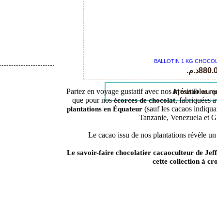
BALLOTIN 1 KG CHOCO
د.م.
880.
Partez en voyage gustatif avec nos irrésistibles re
Ajouter au 
que pour nos
, fabriquées 
écorces de chocolat
(sauf les cacaos indiqua
plantations en Équateur
Tanzanie, Venezuela et G
Le cacao issu de nos plantations révèle un
Le savoir-faire chocolatier cacaoculteur de Jef
cette collection à cr