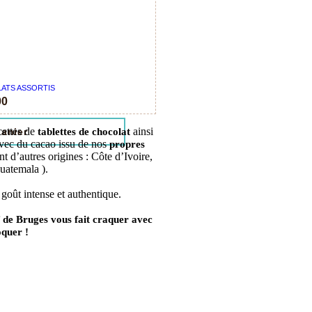
LATS ASSORTIS
00
cettes de
ainsi
tablettes de chocolat
panier
avec du cacao issu de nos
propres
nt d’autres origines : Côte d’Ivoire,
uatemala ).
 goût intense et authentique.
f de Bruges vous fait craquer avec
oquer !