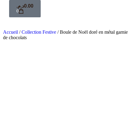
د.م.
0.00
0
Accueil
/
Collection Festive
/ Boule de Noël doré en métal garnie
de chocolats