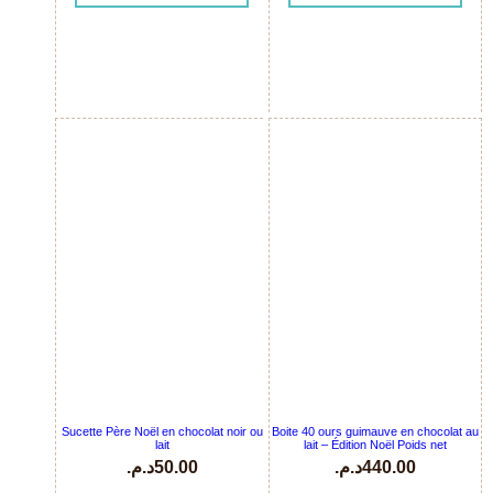
Sucette Père Noël en chocolat noir ou
Boite 40 ours guimauve en chocolat au
lait
lait – Édition Noël Poids net
د.م.
50.00
د.م.
440.00