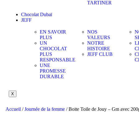
TARTINER
Chocolat Dubaï
JEFF
EN SAVOIR
NOS
N
PLUS
VALEURS
S
UN
NOTRE
L
CHOCOLAT
HISTOIRE
C
PLUS
JEFF CLUB
C
RESPONSABLE
C
UNE
PROMESSE
DURABLE
X
Accueil
/
Journée de la femme
/ Boite Toile de Jouy – Gm avec 200