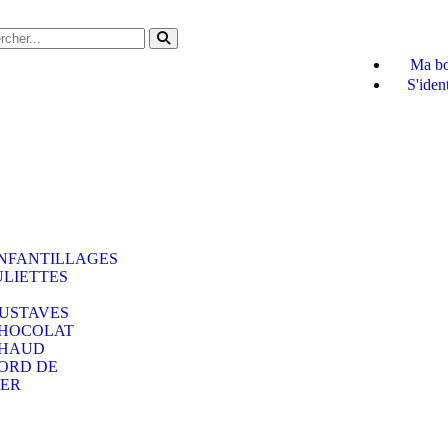
Ma bo
S'ident
NFANTILLAGES
ULIETTES
USTAVES
HOCOLAT
HAUD
ORD DE
ER