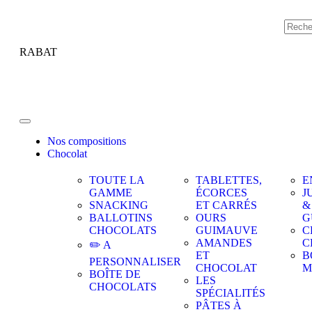
RABAT
Nos compositions
Chocolat
TOUTE LA
TABLETTES,
E
GAMME
ÉCORCES
J
SNACKING
ET CARRÉS
&
BALLOTINS
OURS
G
CHOCOLATS
GUIMAUVE
C
AMANDES
C
✏️ A
ET
B
PERSONNALISER
CHOCOLAT
M
BOÎTE DE
LES
CHOCOLATS
SPÉCIALITÉS
PÂTES À