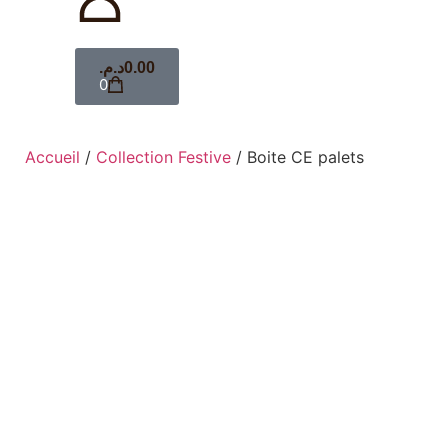
د.م.
0.00
0
Accueil
/
Collection Festive
/ Boite CE palets