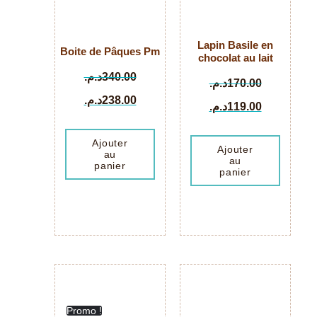
Lapin Basile en
Boite de Pâques Pm
chocolat au lait
د.م.
340.00
د.م.
170.00
د.م.
238.00
د.م.
119.00
Ajouter
Ajouter
au
au
panier
panier
Promo !