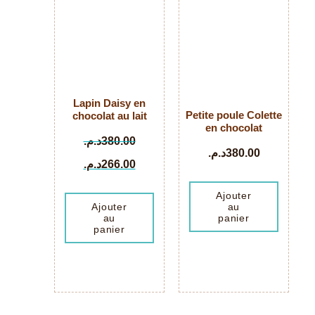
Lapin Daisy en
Petite poule Colette
chocolat au lait
en chocolat
د.م.
380.00
د.م.
380.00
د.م.
266.00
Ajouter
au
Ajouter
panier
au
panier