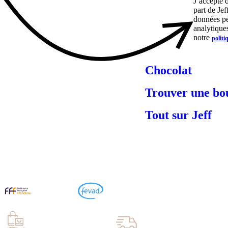
J’accepte 
part de Je
données peu
analytiques
notre
politi
Chocolat
Trouver une bo
Tout sur Jeff