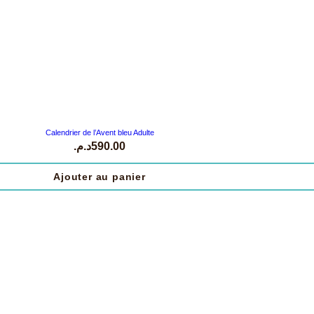
Calendrier de l’Avent bleu Adulte
د.م.
590.00
Ajouter au panier