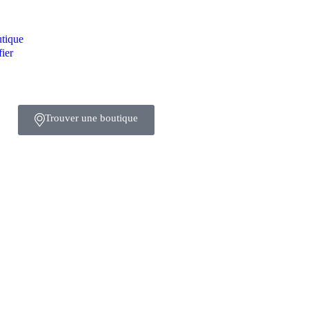
tique
fier
Trouver une boutique