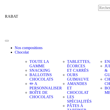
RABAT
Nos compositions
Chocolat
TOUTE LA
TABLETTES,
EN
GAMME
ÉCORCES
JU
SNACKING
ET CARRÉS
&
BALLOTINS
OURS
GU
CHOCOLATS
GUIMAUVE
CH
✏️ A
AMANDES
C
PERSONNALISER
ET
BO
BOÎTE DE
CHOCOLAT
M
CHOCOLATS
LES
SPÉCIALITÉS
PÂTES À