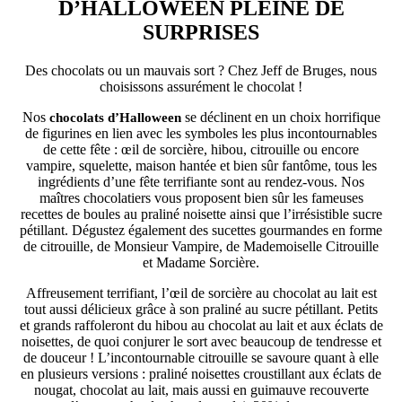
D’HALLOWEEN PLEINE DE
SURPRISES
Des chocolats ou un mauvais sort ? Chez Jeff de Bruges, nous
choisissons assurément le chocolat !
Nos
se déclinent en un choix horrifique
chocolats d’Halloween
de figurines en lien avec les symboles les plus incontournables
de cette fête : œil de sorcière, hibou, citrouille ou encore
vampire, squelette, maison hantée et bien sûr fantôme, tous les
ingrédients d’une fête terrifiante sont au rendez-vous. Nos
maîtres chocolatiers vous proposent bien sûr les fameuses
recettes de boules au praliné noisette ainsi que l’irrésistible sucre
pétillant. Dégustez également des sucettes gourmandes en forme
de citrouille, de Monsieur Vampire, de Mademoiselle Citrouille
et Madame Sorcière.
Affreusement terrifiant, l’œil de sorcière au chocolat au lait est
tout aussi délicieux grâce à son praliné au sucre pétillant. Petits
et grands raffoleront du hibou au chocolat au lait et aux éclats de
noisettes, de quoi conjurer le sort avec beaucoup de tendresse et
de douceur ! L’incontournable citrouille se savoure quant à elle
en plusieurs versions : praliné noisettes croustillant aux éclats de
nougat, chocolat au lait, mais aussi en guimauve recouverte